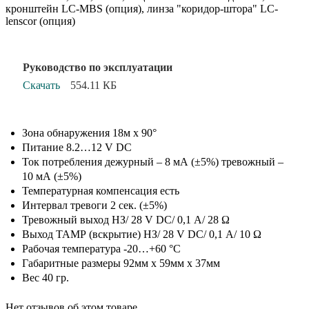
кронштейн LC-MBS (опция), линза "коридор-штора" LC-
lenscor (опция)
Руководство по эксплуатации
Скачать
554.11 КБ
Зона обнаружения 18м х 90°
Питание 8.2…12 V DC
Ток потребления дежурный – 8 мА (±5%) тревожный –
10 мА (±5%)
Температурная компенсация есть
Интервал тревоги 2 сек. (±5%)
Тревожный выход НЗ/ 28 V DC/ 0,1 А/ 28 Ω
Выход ТАМР (вскрытие) НЗ/ 28 V DC/ 0,1 А/ 10 Ω
Рабочая температура -20…+60 °С
Габаритные размеры 92мм х 59мм х 37мм
Вес 40 гр.
Нет отзывов об этом товаре.