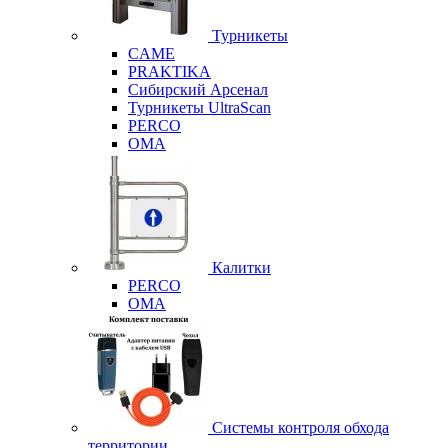
Турникеты
CAME
PRAKTIKA
Сибирский Арсенал
Турникеты UltraScan
PERCO
OMA
Калитки
PERCO
OMA
Системы контроля обхода
территории