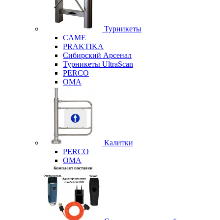
Турникеты
CAME
PRAKTIKA
Сибирский Арсенал
Турникеты UltraScan
PERCO
OMA
Калитки
PERCO
OMA