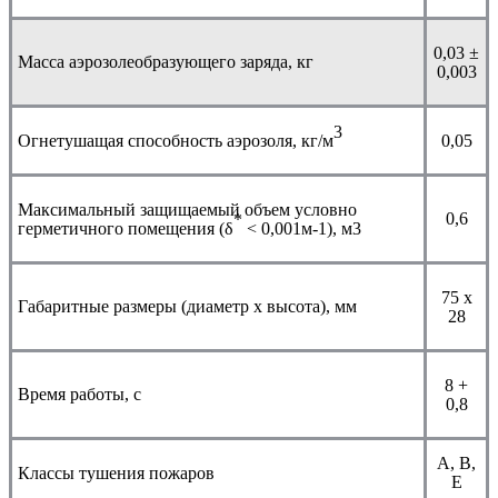
0,03 ±
Масса аэрозолеобразующего заряда, кг
0,003
3
Огнетушащая способность аэрозоля, кг/м
0,05
Максимальный защищаемый объем условно
0,6
*
герметичного помещения (δ
< 0,001м-1), м3
75 х
Габаритные размеры (диаметр х высота), мм
28
8 +
Время работы, с
0,8
А, В,
Классы тушения пожаров
Е