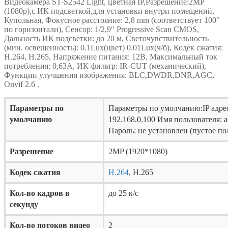
Видеокамера ST-S2542 Light, цветная IP,Разрешение:2MP
(1080p),с ИК подсветкой,для установки внутри помещений,
Купольная, Фокусное расстояние: 2,8 mm (соответствует 100°
по горизонтали), Сенсор: 1/2,9" Progressive Scan CMOS,
Дальность ИК подсветки: до 20 м, Светочувствительность
(мин. освещенность): 0.1Lux(цвет) 0.01Lux(ч/б), Кодек сжатия:
H.264, H.265, Напряжение питания: 12В, Максимальный ток
потребления: 0,63А, ИК-фильтр: IR-CUT (механический),
Функции улучшения изображения: BLC,DWDR,DNR,AGC,
Onvif 2.6 .
Параметры по
Параметры по умолчанию:IP адре
умолчанию
192.168.0.100 Имя пользователя: 
Пароль: не установлен (пустое по
Разрешение
2MP (1920*1080)
Кодек сжатия
H.264
, H.265
Кол-во кадров в
до 25 к/с
секунду
Кол-во потоков видео
2