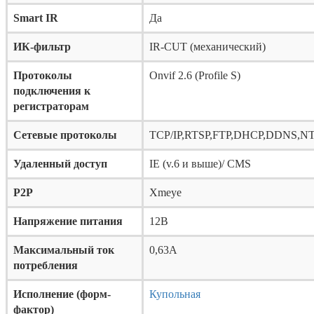
Smart IR
Да
ИК-фильтр
IR-CUT (механический)
Протоколы
Onvif 2.6 (Profile S)
подключения к
регистраторам
Сетевые протоколы
TCP/IP,RTSP,FTP,DHCP,DDNS,N
Удаленный доступ
IE (v.6 и выше)/ CMS
P2P
Xmeye
Напряжение питания
12В
Максимальный ток
0,63А
потребления
Исполнение (форм-
Купольная
фактор)