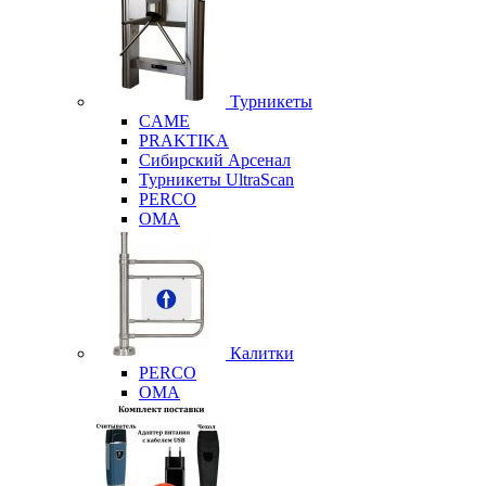
Турникеты
CAME
PRAKTIKA
Сибирский Арсенал
Турникеты UltraScan
PERCO
OMA
Калитки
PERCO
OMA