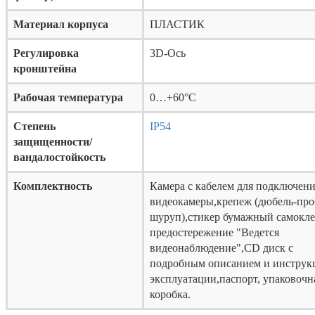
Материал корпуса
ПЛАСТИК
Регулировка
3D-Ось
кронштейна
Рабочая температура
0…+60°С
Степень
IP54
защищенности/
вандалостойкость
Комплектность
Камера с кабелем для подключен
видеокамеры,крепеж (дюбель-про
шуруп),cтикер бумажный самокл
предостережение "Ведется
видеонаблюдение",CD диск с
подробным описанием и инструк
эксплуатации,паспорт, упаковочн
коробка.